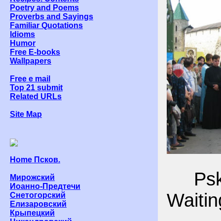
Poetry and Poems
Proverbs and Sayings
Familiar Quotations
Idioms
Humor
Free E-books
Wallpapers
Free e mail
Top 21 submit
Related URLs
Site Map
Home Псков.
Pskov
Мирожский
Иоанно-Предтечи
Waitin
Снетогорский
Елизаровский
Крыпецкий