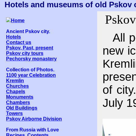
Hotels and museums of old Pskov ci
Pskov.
Home
Ancient Pskov city.
All pe
Hotels
Contact us
new ic
Pskov, Past, present
Pskov city tours
Pechorsky monastery
Kremli
Collection of Photos.
presen
1100 year Celebration
Kremlin
Churches
of cit
Chapels
Monuments
July 1
Chambers
Old Buildings
Towers
Pskov Airborne Division
From Russia with Love
Recipes. Contents